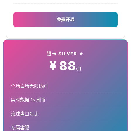
免费开通
银卡 SILVER ★
¥ 88
/月
全场白场无限访问
实时数据 1s 刷新
滚球盘口对比
专属客服