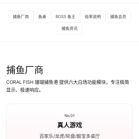
捕鱼厂商
鱼桌
BOSS 鱼王
倍率说明
捕鱼会员
捕鱼资讯
捕鱼厂商
CORAL FISH 珊瑚捕鱼港 提供六大白场功能模块，专注极简
显示、极速响应。
No.01
真人游戏
百家乐/龙虎/轮盘/骰宝多桌厅