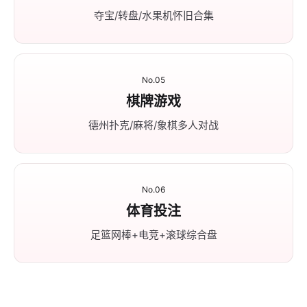
夺宝/转盘/水果机怀旧合集
No.05
棋牌游戏
德州扑克/麻将/象棋多人对战
No.06
体育投注
足篮网棒+电竞+滚球综合盘